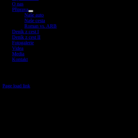
O nas
Připrava
Naše auto
Naše cesta
Roman vs. ARB
Deník z cest I
Deník z cest II
Fotogalerie
Videa
Media
Kontakt
Copyright 2008 – 2026 Divoka Afrika – Andrea Kaucká a René Bauer
– All rights reserved.
Page load link
Go
to
Top