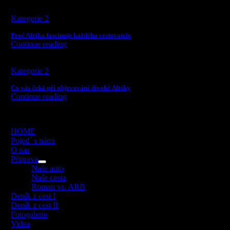
Kategorie 2
Proč Afrika fascinuje každého cestovatele
Continue reading
Kategorie 2
Co vás čeká při objevování divoké Afriky
Continue reading
oggle
avigation
HOME
Pojed´ s námi
O nas
Připrava
Naše auto
Naše cesta
Roman vs. ARB
Deník z cest I
Deník z cest II
Fotogalerie
Videa