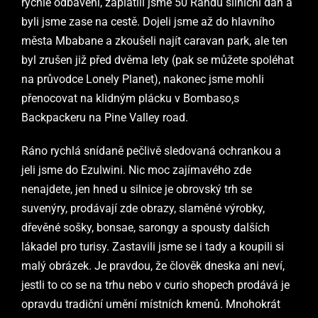
rychlé odbavení, zaplatili jsme 50 Randů silniční daň a
byli jsme zase na cestě. Dojeli jsme až do hlavního
města Mbabane a zkoušeli najít caravan park, ale ten
byl zrušen již před dvěma lety (pak se můžete spoléhat
na průvodce Lonely Planet), nakonec jsme mohli
přenocovat na klidným plácku v Bombaso
‚
s
Backpackeru na Pine Valley road.
Ráno rychlá snídaně pečlivě sledovaná ochrankou a
jeli jsme do Ezulwini. Nic moc zajímavého zde
nenajdete, jen hned u silnice je obrovský trh se
suvenýry, prodávají zde obrazy, slaměné výrobky,
dřevěné sošky, bonsae, sarongy a spousty dalších
lákadel pro turisy. Zastavili jsme se i tady a koupili si
malý obrázek. Je pravdou, že člověk dneska ani neví,
jestli to co se na trhu nebo v curio shopech prodává je
opravdu tradiční umění místních kmenů. Mnohokrát