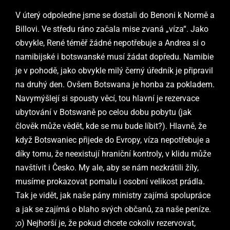
V úterý odpoledne jsme se dostali do Benoni k Normě a
Billovi. Ve středu ráno začala mise zvaná „víza“. Jako
obvykle, René téměř žádné nepotřebuje a Andrea si o
namibijské i botswanské musí žádat dopředu. Namibie
je v pohodě, jako obvykle milý černý úředník je připravil
na druhý den. Ovšem Botswana je honba za pokladem.
Navymýšlejí si spousty věcí, tou hlavní je rezervace
ubytování v Botswaně po celou dobu pobytu (jak
člověk může vědět, kde se mu bude líbit?). Hlavně, že
když Botswaniec přijede do Evropy, víza nepotřebuje a
díky tomu, že neexistují hraniční kontroly, v klidu může
navštívit i Česko. My ale, aby se nám nezkrátili žíly,
musíme prokazovat pomalu i osobní velikost prádla.
Tak je vidět, jak naše pány ministry zajímá spolupráce
a jak se zajímá o blaho svých občanů, za naše peníze.
;o) Nejhorší je, že pokud chcete cokoliv rezervovat,