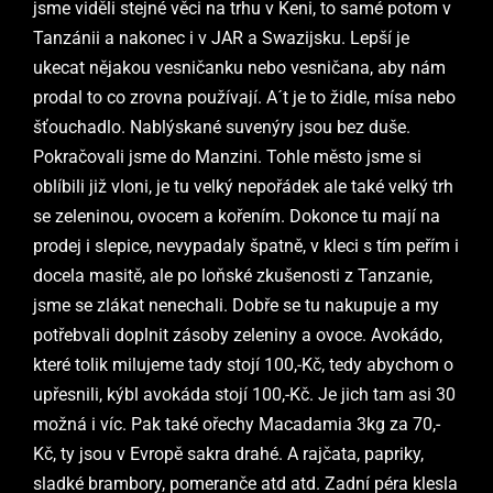
jsme viděli stejné věci na trhu v Keni, to samé potom v
Tanzánii a nakonec i v JAR a Swazijsku. Lepší je
ukecat nějakou vesničanku nebo vesničana, aby nám
prodal to co zrovna používají. A´t je to židle, mísa nebo
šťouchadlo. Nablýskané suvenýry jsou bez duše.
Pokračovali jsme do Manzini. Tohle město jsme si
oblíbili již vloni, je tu velký nepořádek ale také velký trh
se zeleninou, ovocem a kořením. Dokonce tu mají na
prodej i slepice, nevypadaly špatně, v kleci s tím peřím i
docela masitě, ale po loňské zkušenosti z Tanzanie,
jsme se zlákat nenechali. Dobře se tu nakupuje a my
potřebvali doplnit zásoby zeleniny a ovoce. Avokádo,
které tolik milujeme tady stojí 100,-Kč, tedy abychom o
upřesnili, kýbl avokáda stojí 100,-Kč. Je jich tam asi 30
možná i víc. Pak také ořechy Macadamia 3kg za 70,-
Kč, ty jsou v Evropě sakra drahé. A rajčata, papriky,
sladké brambory, pomeranče atd atd. Zadní péra klesla