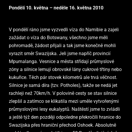
Pond
ělí 10. května – neděle 16. května 2010
V pondělí ráno jsme vyzvedli víza do Namibie a zajeli
zažádat o víza do Botswany, všechno jsme měli
pohromadě, žádost přijali a tak jsme konečně mohli
vyrazit směr Swazijska. Jeli jsme napříč provincií
Mpumalanga. Vesnice a města střídají průmyslové
zóny a silnice lemují obrovské lány cukrové třtiny nebo
kukuřice. Těch pár stovek kilometrů ale trvá věčnost.
Silnice je samá díra (tzv. Potholes), takže se nedá jet
rachleji než 70km/h. V polovině cesty se stav silnice
zlepšil a zatímco se klikatila mezi uměle vytvořenými
průmyslovými lesy eukalyptů. Naštěstí jsme to zvládli
a ještě týž den později odpoledne překročili hranice do
Swazijska přes hraniční přechod Oshoek. Absolutně