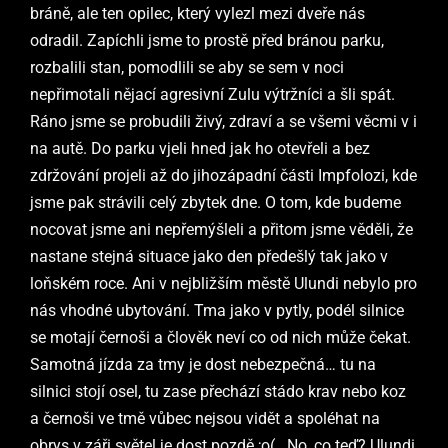
bráně, ale ten opilec, který vylezl mezi dveře nás
odradil. Zapíchli jsme to prostě před bránou parku,
rozbalili stan, pomodlili se aby se sem v noci
nepřimotali nějací agresivní Zulu výtržníci a šli spát.
Ráno jsme se probudili živý, zdraví a se všemi věcmi v i
na autě. Do parku vjeli hned jak ho otevřeli a bez
zdržování projeli až do jihozápadní části Impfolozi, kde
jsme pak strávili celý zbytek dne. O tom, kde budeme
nocovat jsme ani nepřemýšleli a přitom jsme věděli, že
nastane stejná situace jako den předešlý tak jako v
loňském roce. Ani v nejbližším městě Ulundi nebylo pro
nás vhodné ubytování. Tma jako v pytly, podél silnice
se motají černoši a člověk neví co od nich může čekat.
Samotná jízda za tmy je dost nebezpečná… tu na
silnici stojí osel, tu zase přechází stádo krav nebo koz
a černoši ve tmě vůbec nejsou vidět a spoléhat na
obrys v záři světel je dost pozdě ;o( . No, co teď? Ulundi