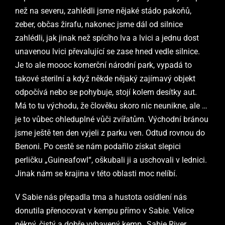
než na severu, zahlédli jsme nějaké stádo pakoňů,
zeber, občas žirafu, nakonec jsme dál od silnice
zahlédli, jak jinak než spícího lva a lvici a jednu dost
unavenou lvici převalující se zase hned vedle silnice.
Je to ale moooc komerční národní park, vypadá to
takové sterilní a když někde nějaký zajímavý objekt
odpočívá nebo se pohybuje, stojí kolem desítky aut.
Má to tu východu, že člověku skoro nic neunikne, ale …
je to vůbec ohleduplné vůči zvířatům. Východní bránou
jsme ještě ten den vyjeli z parku ven. Odtud rovnou do
Benoni. Po cestě se nám podařilo získat slepici
perličku „Guineafowl“, oškubali ji a uschovali v lednici.
Jinak nám se krajina v této oblasti moc nelíbí.
V Sabie nás přepadla tma a hustota osídlení nás
donutila přenocovat v kempu přímo v Sabie. Velice
pěkný, čistý a dobře vybavený kemp „Sabie River