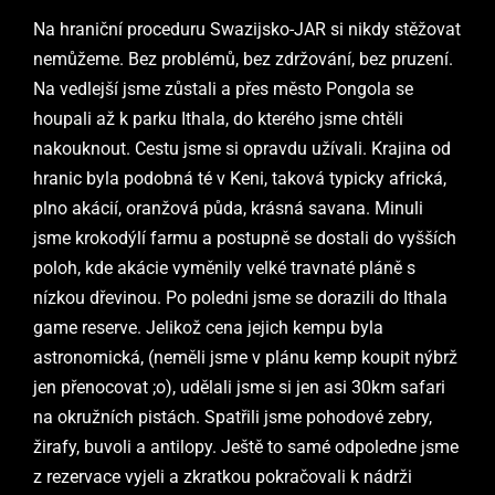
Na hraniční proceduru Swazijsko-JAR si nikdy stěžovat
nemůžeme. Bez problémů, bez zdržování, bez pruzení.
Na vedlejší jsme zůstali a přes město Pongola se
houpali až k parku Ithala, do kterého jsme chtěli
nakouknout. Cestu jsme si opravdu užívali. Krajina od
hranic byla podobná té v Keni, taková typicky africká,
plno akácií, oranžová půda, krásná savana. Minuli
jsme krokodýlí farmu a postupně se dostali do vyšších
poloh, kde akácie vyměnily velké travnaté pláně s
nízkou dřevinou. Po poledni jsme se dorazili do Ithala
game reserve. Jelikož cena jejich kempu byla
astronomická, (neměli jsme v plánu kemp koupit nýbrž
jen přenocovat ;o), udělali jsme si jen asi 30km safari
na okružních pistách. Spatřili jsme pohodové zebry,
žirafy, buvoli a antilopy. Ještě to samé odpoledne jsme
z rezervace vyjeli a zkratkou pokračovali k nádrži