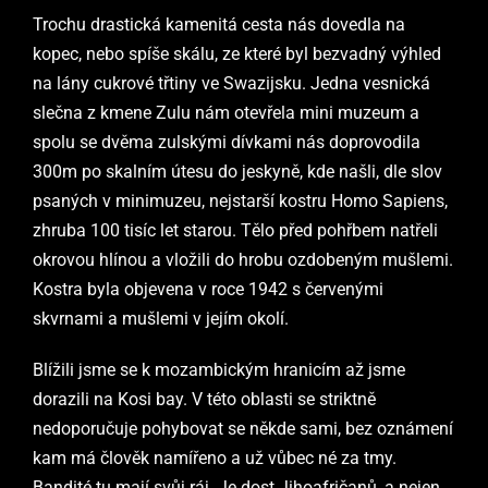
Trochu drastická kamenitá cesta nás dovedla na
kopec, nebo spíše skálu, ze které byl bezvadný výhled
na lány cukrové třtiny ve Swazijsku. Jedna vesnická
slečna z kmene Zulu nám otevřela mini muzeum a
spolu se dvěma zulskými dívkami nás doprovodila
300m po skalním útesu do jeskyně, kde našli, dle slov
psaných v minimuzeu, nejstarší kostru Homo Sapiens,
zhruba 100 tisíc let starou. Tělo před pohřbem natřeli
okrovou hlínou a vložili do hrobu ozdobeným mušlemi.
Kostra byla objevena v roce 1942 s červenými
skvrnami a mušlemi v jejím okolí.
Blížili jsme se k mozambickým hranicím až jsme
dorazili na Kosi bay. V této oblasti se striktně
nedoporučuje pohybovat se někde sami, bez oznámení
kam má člověk namířeno a už vůbec né za tmy.
Bandité tu mají svůj ráj. Je dost Jihoafričanů, a nejen