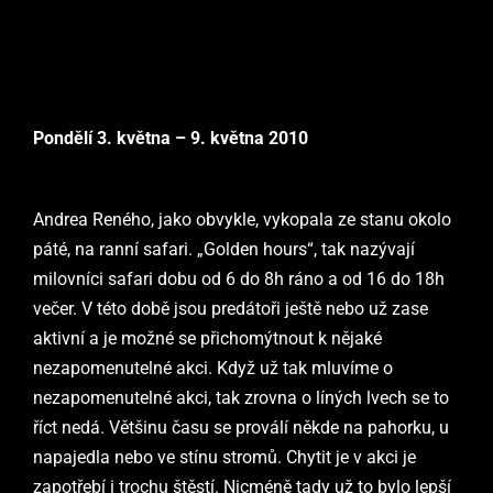
Pondělí 3. května – 9. května 2010
Andrea Reného, jako obvykle, vykopala ze stanu okolo
páté, na ranní safari. „Golden hours“, tak nazývají
milovníci safari dobu od 6 do 8h ráno a od 16 do 18h
večer. V této době jsou predátoři ještě nebo už zase
aktivní a je možné se přichomýtnout k nějaké
nezapomenutelné akci. Když už tak mluvíme o
nezapomenutelné akci, tak zrovna o líných lvech se to
říct nedá. Většinu času se proválí někde na pahorku, u
napajedla nebo ve stínu stromů. Chytit je v akci je
zapotřebí i trochu štěstí. Nicméně tady už to bylo lepší