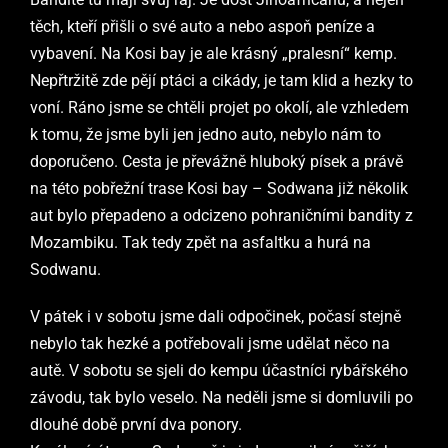
těch, kteří přišli o své auto a nebo aspoň peníze a
vybavení. Na Kosi bay je ale krásný „pralesní“ kemp.
Nepřtržitě zde pějí ptáci a cikády, je tam klid a hezky to
voní. Ráno jsme se chtěli projet po okolí, ale vzhledem
k tomu, že jsme byli jen jedno auto, nebylo nám to
doporučeno. Cesta je převážně hluboký písek a právě
na této pobřežní trase Kosi bay – Sodwana již několik
aut bylo přepadeno a odcizeno pohraničními bandity z
Mozambiku. Tak tedy zpět na asfaltku a hurá na
Sodwanu.
V pátek i v sobotu jsme dali odpočinek, počasí stejně
nebylo tak hezké a potřebovali jsme udělat něco na
autě. V sobotu se sjeli do kempu účastníci rybářského
závodu, tak bylo veselo. Na neděli jsme si domluvili po
dlouhé době první dva ponory.