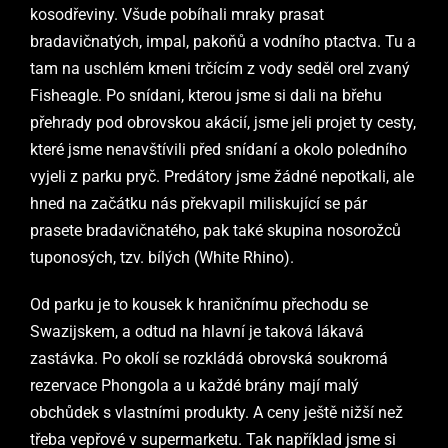
kosodřeviny. Všude pobíhali mraky prasat
bradavičnatých, impal, pakoňů a vodního ptactva. Tu a
tam na uschlém kmeni trčícím z vody seděl orel zvaný
Fisheagle. Po snídani, kterou jsme si dali na břehu
přehrady pod obrovskou akácií, jsme jeli projet ty cesty,
které jsme nenavštívili před snídaní a okolo poledního
vyjeli z parku pryč. Predátory jsme žádné nepotkali, ale
hned na začátku nás překvapil miliskující se pár
prasete bradavičnatého, pak také skupina nosorožců
tuponosých, tzv. bílých (White Rhino).
Od parku je to kousek k hraničnímu přechodu se
Swazijskem, a odtud na hlavní je taková lákavá
zastávka. Po okolí se rozkládá obrovská soukromá
rezervace Phongola a u každé brány mají malý
obchůdek s vlastními produkty. A ceny ještě nižší než
třeba vepřové v supermarketu. Tak například jsme si