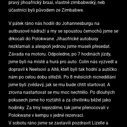
pravý jihoafrický braai, vlastně zimbabwský, neb
účastníci byli původem ze Zimbabwe.
V pátek ráno nás hodili do Johannesburgu na
autbusové nádraží a my se spoustou černochů jsme se
drkocali do Polokwane. Jihaofrické autobusy
nezklamali a alespoň jednou jsme museli přesedat.
Závada na motoru. Odpoledne, po 7 hodinách jízdy,
jsme byli na místě a hurá pro auto. Colin nás vyzvedl a
dopravil k Neelsovi a Altě, kteří byli tak hodní a autíčko
nám po celou dobu střežili.
Po 8 měsících nicnedělání
jsme byli zvědavý, jak se mu bude chtít startovat. A
zrovna nastartovat se mu moc nechtělo.
Po dlouhých
pokusech jsme ho roztáhli a za chvilinku běžel jako
hodinky. Za tmy nejezdíme, tak jsme přenocovali v
Polokwane v kempu v jedné rezervaci.
V sobotu ráno jsme se zastavili pozdravit Lizelle a