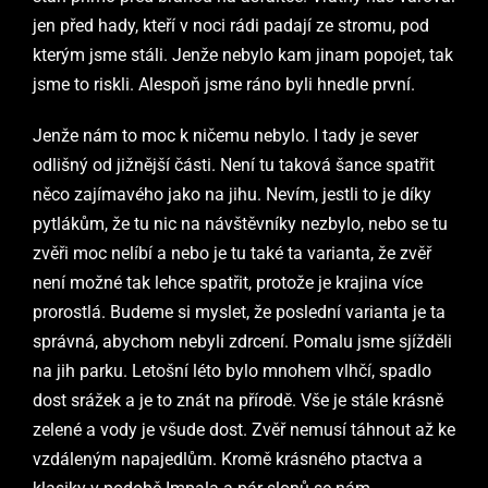
jen před hady, kteří v noci rádi padají ze stromu, pod
kterým jsme stáli. Jenže nebylo kam jinam popojet, tak
jsme to riskli. Alespoň jsme ráno byli hnedle první.
Jenže nám to moc k ničemu nebylo. I tady je sever
odlišný od jižnější části. Není tu taková šance spatřit
něco zajímavého jako na jihu. Nevím, jestli to je díky
pytlákům, že tu nic na návštěvníky nezbylo, nebo se tu
zvěři moc nelíbí a nebo je tu také ta varianta, že zvěř
není možné tak lehce spatřit, protože je krajina více
prorostlá. Budeme si myslet, že poslední varianta je ta
správná, abychom nebyli zdrcení. Pomalu jsme sjížděli
na jih parku. Letošní léto bylo mnohem vlhčí, spadlo
dost srážek a je to znát na přírodě. Vše je stále krásně
zelené a vody je všude dost. Zvěř nemusí táhnout až ke
vzdáleným napajedlům. Kromě krásného ptactva a