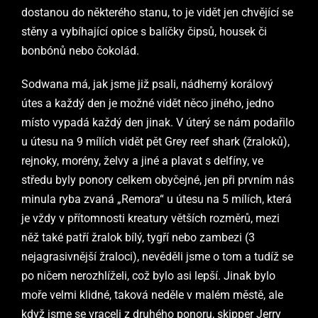
dostanou do některého stanu, to je vidět jen chvějící se
stěny a vybíhající opice s balíčky čipsů, housek či
bonbónů nebo čokolád.
Sodwana má, jak jsme již psali, nádherný korálový
útes a každý den je možné vidět něco jiného, jedno
místo vypadá každý den jinak. V úterý se nám podařilo
u útesu na 9 mílích vidět pět Grey reef shark (žraloků),
rejnoky, morény, želvy a jiné a plavat s delfíny, ve
středu byly ponory celkem obyčejné, jen při prvním nás
minula ryba zvaná „Remora“ u útesu na 5 mílích, která
je vždy v přítomnosti kreatury větších rozměrů, mezi
něž také patří žralok bílý, tygří nebo zambezi (3
nejagrasivnější žraloci), nevěděli jsme o tom a tudíž se
po ničem nerozhlíželi, což bylo asi lepší. Jinak bylo
moře velmi klidné, taková neděle v malém městě, ale
když jsme se vraceli z druhého ponoru, skipper Jerry