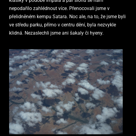
klasiky v podobě Impala a pár slonů se nám
nepodařilo zahlédnout více. Přenocovali jsme v
přelidněném kempu Satara. Noc ale, na to, že jsme byli
ve středu parku, přímo v centru dění, byla nezvykle
klidná. Nezaslechli jsme ani šakaly či hyeny.