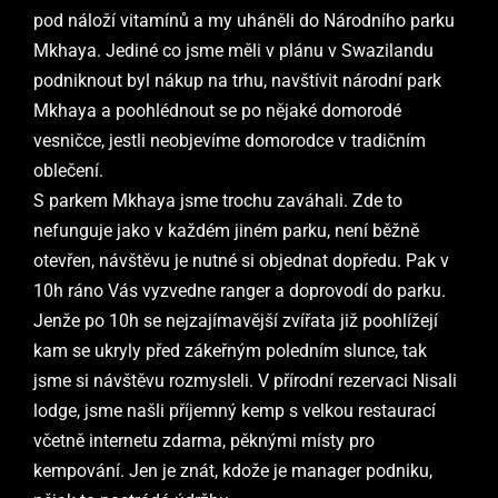
pod náloží vitamínů a my uháněli do Národního parku
Mkhaya. Jediné co jsme měli v plánu v Swazilandu
podniknout byl nákup na trhu, navštívit národní park
Mkhaya a poohlédnout se po nějaké domorodé
vesničce, jestli neobjevíme domorodce v tradičním
oblečení.
S parkem Mkhaya jsme trochu zaváhali. Zde to
nefunguje jako v každém jiném parku, není běžně
otevřen, návštěvu je nutné si objednat dopředu. Pak v
10h ráno Vás vyzvedne ranger a doprovodí do parku.
Jenže po 10h se nejzajímavější zvířata již poohlížejí
kam se ukryly před zákeřným poledním slunce, tak
jsme si návštěvu rozmysleli. V přírodní rezervaci Nisali
lodge, jsme našli příjemný kemp s velkou restaurací
včetně internetu zdarma, pěknými místy pro
kempování. Jen je znát, kdože je manager podniku,