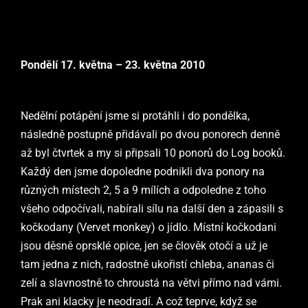
Pondělí 17. května – 23. května 2010
N
ed
ělní potápění jsme si protáhli i do pondělka,
následně postupně přidávali po dvou ponorech denně
až byl čtvrtek a my si připsali 10 ponorů do Log booků.
Každý den jsme dopoledne podnikli dva ponory na
různých místech 2, 5 a 9 mílích a odpoledne z toho
všeho odpočívali, nabírali sílu na další den a zápasili s
kočkodany (Vervet monkey) o jídlo. Místní kočkodani
jsou děsně oprsklé opice, jen se člověk otočí a už je
tam jedna z nich, radostně ukořistí chleba, ananas či
zelí a slavnostně to chroustá na větvi přímo nad vámi.
Prak ani klacky je neodradí. A což teprve, když se