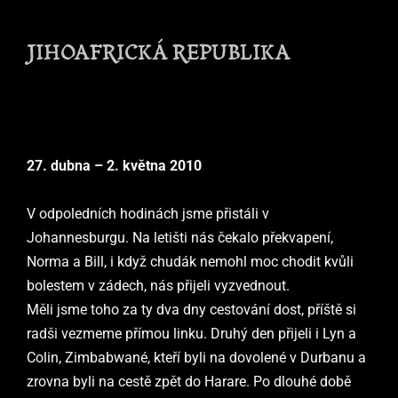
JIHOAFRICKÁ REPUBLIKA
27. dubna – 2. května 2010
V odpoledních hodinách jsme přistáli v
Jo
hannesburgu
. Na letišti nás čekalo překvapení,
Norma a Bill, i když chudák nemohl moc chodit kvůli
bolestem v zádech, nás přijeli vyzvednout.
Měli jsme toho za ty dva dny cestování dost, příště si
radši vezmeme přímou linku. Druhý den přijeli i Lyn a
Colin, Zimbabwané, kteří byli na dovolené v Durbanu a
zrovna byli na cestě zpět do Harare. Po dlouhé době