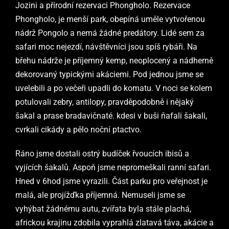
Jozini a přírodní rezervaci Phongholo. Rezervace
Phongholo, je menší park, obepíná uměle vytvořenou
nádrž Pongolo a nemá žádné predátory. Lidé sem za
safari moc nejezdí, návštěvníci jsou spíš rybáři. Na
břehu nádrže je příjemný kemp, neoplocený a nádherně
dekorovaný typickými akáciemi. Pod jednou jsme se
uvelebili a po večeři upadli do komatu. V noci se kolem
potulovali zebry, antilopy, pravděpodobně i nějaký
šakal a prase bradavičnaté. kdesi v buši ňafali šakali,
cvrkali cikády a pělo noční ptactvo.
Ráno jsme dostali ostrý budíček řvoucích ibisů a
vyjících šakalů. Aspoň jsme nepromeškali ranní safari.
Hned v 6hod jsme vyrazili. Část parku pro veřejnost je
malá, ale projížďka příjemná. Nemuseli jsme se
vyhýbat žádnému autu, zvířata byla stále plachá,
africkou krajinu zdobila vyprahlá zlatavá táva, akácie a