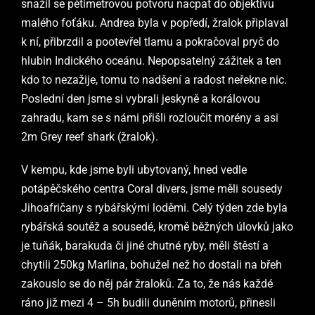
snažil se pětimetrovou potvoru nacpat do objektivu
malého foťáku. Andrea byla v popředí, žralok připlaval
k ní, přibrzdil a pootevřel tlamu a pokračoval pryč do
hlubin Indického oceánu. Nepopsatelný zážitek a ten
kdo to nezažije, tomu to nadšení a radost neřekne nic.
Poslední den jsme si vybrali jeskyně a korálovou
zahradu, kam se s námi přišli rozloučit morény a asi
2m Grey reef shark (žralok).
V kempu, kde jsme byli ubytovaný, hned vedle
potápěčského centra Coral divers, jsme měli sousedy
Jihoafričany s rybářskými loděmi. Celý týden zde byla
rybářská soutěž a sousedé, kromě běžných úlovků jako
je tuňák, barakuda či jiné chutné ryby, měli štěstí a
chytili 250kg Marlina, bohužel než ho dostali na břeh
zakouslo se do něj pár žraloků. Za to, že nás každé
ráno již mezi 4 – 5h budili duněním motorů, přinesli