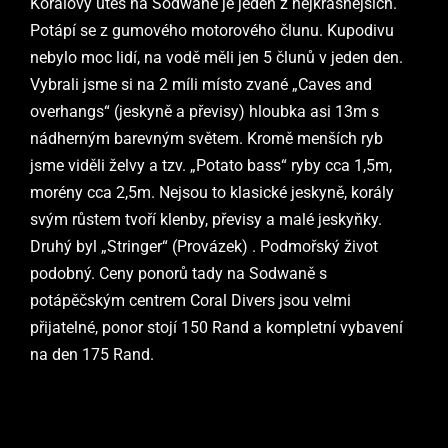
Korálový útes na Sodwaně je jeden z nejkrásnějších.
Potápí se z gumového motorového člunu. Kupodivu
nebylo moc lidí, na vodě měli jen 5 člunů v jeden den.
Vybrali jsme si na 2 míli místo zvané „Caves and
overhangs“ (jeskyně a převisy) hloubka asi 13m s
nádherným barevným světem. Kromě menších ryb
jsme viděli želvy a tzv. „Potato bass“ ryby cca 1,5m,
morény cca 2,5m. Nejsou to klasické jeskyně, korály
svým růstem tvoří klenby, převisy a malé jeskyňky.
Druhý byl „Stringer“ (Provázek) . Podmořský život
podobný. Ceny ponorů tady na Sodwaně s
potápěčským centrem Coral Divers jsou velmi
přijatelné, ponor stojí 150 Rand a kompletní vybavení
na den 175 Rand.