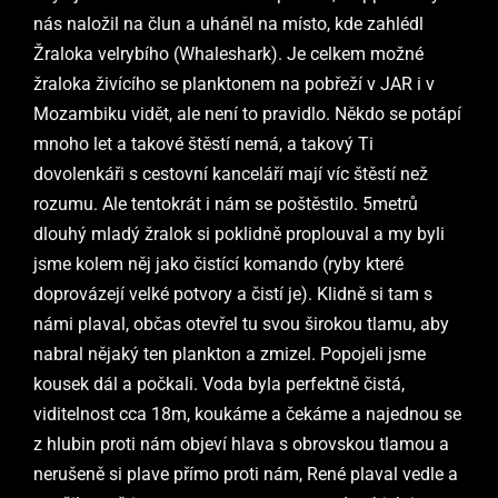
nás naložil na člun a uháněl na místo, kde zahlédl
Žraloka velrybího (Whaleshark). Je celkem možné
žraloka živícího se planktonem na pobřeží v JAR i v
Mozambiku vidět, ale není to pravidlo. Někdo se potápí
mnoho let a takové štěstí nemá, a takový Ti
dovolenkáři s cestovní kanceláří mají víc štěstí než
rozumu. Ale tentokrát i nám se poštěstilo. 5metrů
dlouhý mladý žralok si poklidně proplouval a my byli
jsme kolem něj jako čistící komando (ryby které
doprovázejí velké potvory a čistí je). Klidně si tam s
námi plaval, občas otevřel tu svou širokou tlamu, aby
nabral nějaký ten plankton a zmizel. Popojeli jsme
kousek dál a počkali. Voda byla perfektně čistá,
viditelnost cca 18m, koukáme a čekáme a najednou se
z hlubin proti nám objeví hlava s obrovskou tlamou a
nerušeně si plave přímo proti nám, René plaval vedle a