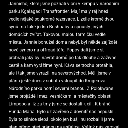
Jannieho, které jsme poznali vloni v kempu v národním
parku Kgalagadi Transfrontier. Mají malý ráj hned
vedle nějaké soukromé rezervace, Lizelle kromě dvou
synů má také jedno Bushbaby a spousty jiných
domácích zvířat. Takovou malou farmičku vedle
města. Jannie bohužel doma nebyl, byl někde zajíždět
nové syncro na offroad tůře. Popovídali jsme si,
probrali jaký byl návrat domů po tak dlouhé a záživné
cestě a kam vyrážíme nyní. Káva se trochu protáhla,
ale i tak jsme vyrazili na severovýchod. Měli jsme v
plánu ještě dnes v sobotu vstoupit do Krugerova
Národního parku horní severní bránou. Z Polokwane
jsme projížděli mezi vesničkami a městečky oblasti
Limpopo a již za tmy jsme se dostali k cíli. K bráně
Punda Maria. Bylo už zavřeno a dovnitř nás nepustili.
Byla to silnice slepá, okolo jen buš, inu rozbalili jsme
stan přímo před bránou na asfaltce. Vrátný nás varoval