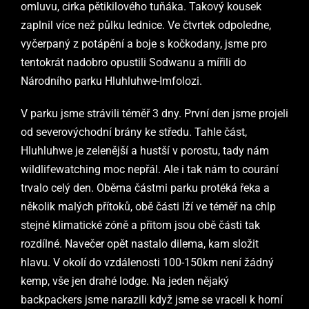
omluvu, cirka pětikilového tuňáka. Takový kousek
zaplnil více než půlku lednice. Ve čtvrtek odpoledne,
vyčerpaný z potápění a boje s kočkodany, jsme pro
tentokrát nadobro opustili Sodwanu a mířili do
Národního parku Hluhluhwe-Imfolozi.
V parku jsme strávili téměř 3 dny. První den jsme projeli
od severovýchodní brány ke středu. Tahle část,
Hluhluhwe je zelenější a hustší v porostu, tady nám
wildlifewatching moc nepřál. Ale i tak nám to courání
trvalo celý den. Oběma částmi parku protéká řeka a
několik malých přítoků, obě části lží ve téměř na chlp
stejné klimatické zóně a přitom jsou obě části tak
rozdílné. Navečer opět nastalo dilema, kam složit
hlavu. V okolí do vzdálenosti 100-150km není žádný
kemp, vše jen drahé lodge. Na jeden nějaký
backpackers jsme narazili když jsme se vraceli k horní