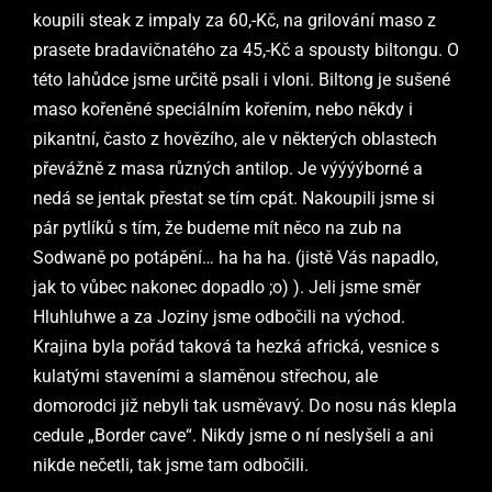
koupili steak z impaly za 60,-Kč, na grilování maso z
prasete bradavičnatého za 45,-Kč a spousty biltongu. O
této lahůdce jsme určitě psali i vloni. Biltong je sušené
maso kořeněné speciálním kořením, nebo někdy i
pikantní, často z hovězího, ale v některých oblastech
převážně z masa různých antilop. Je výýýýborné a
nedá se jentak přestat se tím cpát. Nakoupili jsme si
pár pytlíků s tím, že budeme mít něco na zub na
Sodwaně po potápění… ha ha ha. (jistě Vás napadlo,
jak to vůbec nakonec dopadlo ;o) ). Jeli jsme směr
Hluhluhwe a za Joziny jsme odbočili na východ.
Krajina byla pořád taková ta hezká africká, vesnice s
kulatými staveními a slaměnou střechou, ale
domorodci již nebyli tak usměvavý. Do nosu nás klepla
cedule „Border cave“. Nikdy jsme o ní neslyšeli a ani
nikde nečetli, tak jsme tam odbočili.