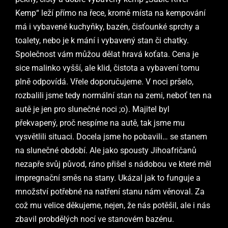
Kemp“ leží přímo na řece, kromě místa na kempování
má i vybavené kuchyňky, bazén, čisťounké sprchy a
toalety, nebo je k mání i vybavený stan či chatky.
Společnost vám můžou dělat hravá koťata. Cena je
sice malinko vyšší, ale klid, čistota a vybavení tomu
plně odpovídá. Vřele doporučujeme. V noci pršelo,
rozbalili jsme tedy normální stan na zemi, neboť ten na
autě je jen pro slunečné noci ;o). Majitel byl
překvapený, proč nespíme na autě, tak jsme mu
vysvětlili situaci. Docela jsme ho pobavili… se stanem
na slunečné období. Ale jako spousty Jihoafričanů
nezapře svůj původ, ráno přišel s nádobou ve které měl
impregnační směs na stany. Ukázal jak to funguje a
množství potřebné na natření stanu nám věnoval. Za
což mu velice děkujeme, nejen, že nás potěšil, ale i nás
zbavil probdělých nocí ve stanovém bazénu.