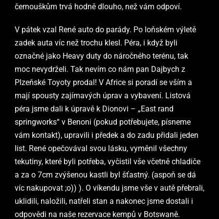
černouškům trvá hodně dlouho, než vám odpoví.
V pátek vzal René auto do parády. Po loňském výletě
zadek auta víc než trochu klesl. Péra, i když byli
označné jako Heavy duty do náročného terénu, tak
moc nevydrželi. Tak nevím co nám pan Dajbych z
Plzeňské Toyoty prodal! V Africe si poradí se vším a
mají spousty zajímavých úprav a vybavení. Listová
péra jsme dali k úpravě k Dionovi – „East rand
springworks“ v Benoni (pokud potřebujete, písneme
vám kontakt), upravili i předek a do zadu přidali jeden
list. René opečovával svou lásku, vyměnil všechny
tekutiny, které byli potřeba, vyčistil vše včetně chladiče
a za o 7cm zvýšenou kastli byl šťastný. (aspoň se dá
víc nakupovat ;o)) ).
O v
íkendu jsme vše v autě přebrali,
uklidili, naložili, natřeli stan a nakonec jsme dostali i
odpovědi na naše rezervace kempů v Botswaně.