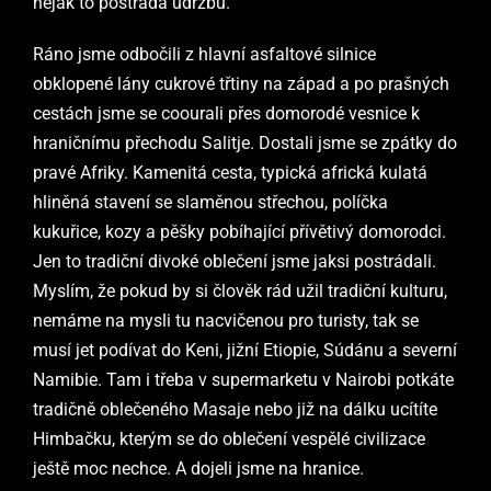
nějak to postrádá údržbu.
Ráno jsme odbočili z hlavní asfaltové silnice
obklopené lány cukrové třtiny na západ a po prašných
cestách jsme se coourali přes domorodé vesnice k
hraničnímu přechodu Salitje. Dostali jsme se zpátky do
pravé Afriky. Kamenitá cesta, typická africká kulatá
hliněná stavení se slaměnou střechou, políčka
kukuřice, kozy a pěšky pobíhající přívětivý domorodci.
Jen to tradiční divoké oblečení jsme jaksi postrádali.
Myslím, že pokud by si člověk rád užil tradiční kulturu,
nemáme na mysli tu nacvičenou pro turisty, tak se
musí jet podívat do Keni, jižní Etiopie, Súdánu a severní
Namibie. Tam i třeba v supermarketu v Nairobi potkáte
tradičně oblečeného Masaje nebo již na dálku ucítíte
Himbačku, kterým se do oblečení vespělé civilizace
ještě moc nechce. A dojeli jsme na hranice.