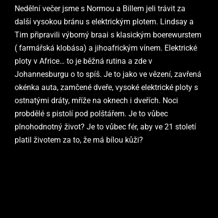
Nedělní večer jsme s Normou a Billem jeli trávit za
další vysokou bránu s elektrickým plotem. Lindsay a
Tim připravili výborný braai s klasickým boerewurstem
( farmářská klobása) a jihoafrickým vínem. Elektrické
ploty v Africe… to je běžná rutina a zde v
Johannesburgu o to spíš. Je to jako ve vězení, zavřená
okénka auta, zamčené dveře, vysoké elektrické ploty s
ostnatými dráty, mříže na oknech i dveřích. Noci
probdělé s pistolí pod polštářem. Je to vůbec
plnohodnotný život? Je to vůbec fér, aby ve 21 století
platil životem za to, že má bílou kůži?