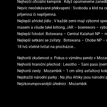
Nejhezčí oficiální kempink :
Když opomeneme zanedban
Nejvíc neočekávané překvapení :
Svoboda a klid na ce
příjemná či nepříjemná.
Nejlepší africké jídlo :
V každé zemi mají výborné spe
masem a všude také biltong, JAR – boerewors – výb
Nejlepší fotošot:
Botswana – Central Kalahari NP
–
m
Nejlepší setkání se zvířaty :
Botswana – Chobe NP – n
18 lvů včetně lvíčat na procházce…
Nejhorší zkušenost s:
Pokus o výměnu peněz v Moza
Nejhorší hraniční přechod :
Lesotho – Sani pass (nem
Nejhorší cesty :
Mozambik – 1 cm silný asfaltový kober
Nejdražší národní parky :
Na jihu Afriky jsou národní 
Nejzkorumpovanější úředníci :
Mozambik