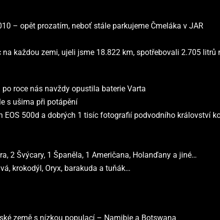
 2010 – opět prozatím, neboť stále parkujeme Čmeláka v JAR
 na každou zemi, ujeli jsme 18.822 km, spotřebovali 2.705 litrů 
 po roce nás navždy opustila baterie Varta
ble s ušima při potápění
non EOS 500d a dobrých 1 tisíc fotografií podvodního královstv
 Ira, 2 Švýcary, 1 Španěla, 1 Američana, Holanďany a jiné…
vá, krokodýl, Oryx, barakuda a tuňák…
ovské země s nízkou populací – Namibie a Botswana