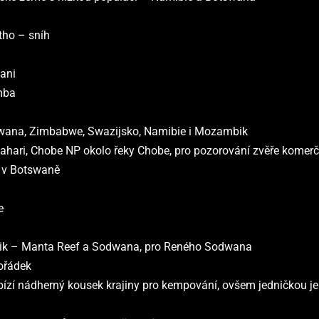
tho – sníh
ani
mba
ana, Zimbabwe, Swazijsko, Namibie i Mozambik
alahari, Chobe NP okolo řeky Chobe, pro pozorování zvěře komerč
y v Botswaně
e
k – Manta Reef a Sodwana, pro Reného Sodwana
ořádek
bízí nádherný kousek krajiny pro kempování, ovšem jedničkou 