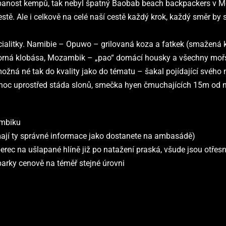
ost kempů, tak nebyl špatný Baobab beach backpackers v M
stě. Ale i celkově na celé naší cestě každý krok, každý směr by
cialitky. Namibie – Opuwo – grilovaná koza a fatkek (smažená
orná klobása, Mozambik – „pao“ domácí housky a všechny mořs
ožná né tak do kvality jako do tématu – šakal pojídající svého n
oc uprostřed stáda slonů, smečka hyen čmuchajících 15m od n
mbiku
ají ty správné informace jako dostanete na ambasádě)
ec na ušlapané hlíně již po natažení praská, všude jsou otřesn
parky cenově na téměř stejné úrovni