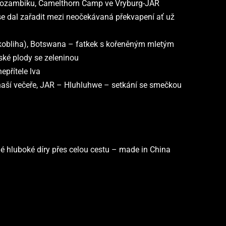
ozambiku, Camelthorn Camp ve Vryburg-JAR
 se dal zařadit mezi neočekávaná překvapení ať už
 kobliha), Botswana – fatkek s kořeněným mletým
ké plody se zeleninou
epřítele lva
aší večeře, JAR – Hluhluhwe – setkání se smečkou
é hluboké díry přes celou cestu – made in China