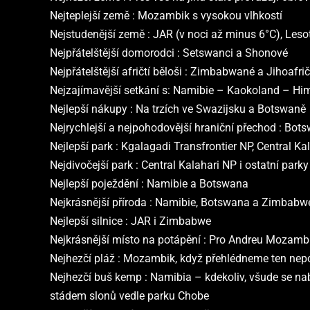
Nejteplejší země :
Mozambik s vysokou vlhkostí
Nejstudenější země :
JAR (v noci až minus 6°C), Leso
Nejpřátelštější domorodci :
Setswanci a Shonové
Nejpřátelštější afričtí běloši :
Zimbabwané a Jihoafrič
Nejzajímavější setkání s:
Namibie – Kaokoland – Hi
Nejlepší nákupy :
Na trzích ve Swazijsku a Botswaně
Nejrychlejší a nejpohodovější hraniční přechod :
Botsw
Nejlepší park :
Kgalagadi Transfrontier NP, Central K
Nejdivočejší park :
Central Kalahari NP i ostatní park
Nejlepší poježdění :
Namibie a Botswana
Nejkrásnější příroda :
Namibie, Botswana a Zimbabw
Nejlepší silnice :
JAR i Zimbabwe
Nejkrásnější místo na potápění :
Pro Andreu Mozambi
Nejhezčí pláž :
Mozambik, když přehlédneme ten nep
Nejhezčí buš kemp :
Namibia – kdekoliv, všude se na
stádem slonů vedle parku Chobe