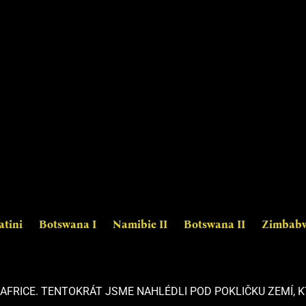
atini
Botswana I
Namibie II
Botswana II
Zimbabw
FRICE. TENTOKRÁT JSME NAHLÉDLI POD POKLIČKU ZEMÍ, K