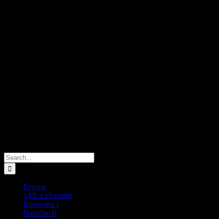
Search
for:
Evropa
JAR a eSwatini
Botswana I
Namibie II