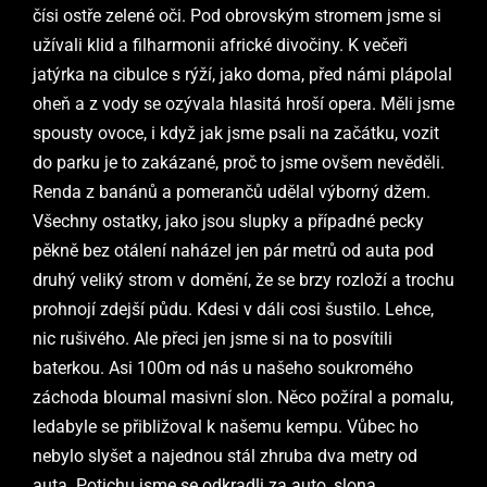
čísi ostře zelené oči. Pod obrovským stromem jsme si
užívali klid a filharmonii africké divočiny. K večeři
jatýrka na cibulce s rýží, jako doma, před námi plápolal
oheň a z vody se ozývala hlasitá hroší opera. Měli jsme
spousty ovoce, i když jak jsme psali na začátku, vozit
do parku je to zakázané, proč to jsme ovšem nevěděli.
Renda z banánů a pomerančů udělal výborný džem.
Všechny ostatky, jako jsou slupky a případné pecky
pěkně bez otálení naházel jen pár metrů od auta pod
druhý veliký strom v domění, že se brzy rozloží a trochu
prohnojí zdejší půdu. Kdesi v dáli cosi šustilo. Lehce,
nic rušivého. Ale přeci jen jsme si na to posvítili
baterkou. Asi 100m od nás u našeho soukromého
záchoda bloumal masivní slon. Něco požíral a pomalu,
ledabyle se přibližoval k našemu kempu. Vůbec ho
nebylo slyšet a najednou stál zhruba dva metry od
auta. Potichu jsme se odkradli za auto, slona