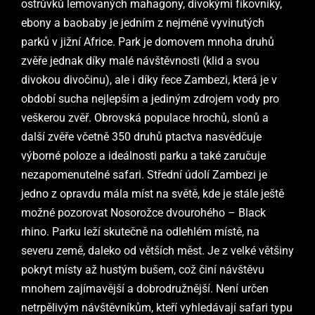
ostrůvků lemovaných mahagony, divokými fíkovníky,
ebony a baobaby je jedním z nejméně vyvinutých
parků v jižní Africe. Park je domovem mnoha druhů
zvěře jednak díky malé návštěvnosti (klid a svou
divokou divočinu), ale i díky řece Zambezi, která je v
období sucha nejlepším a jediným zdrojem vody pro
veškerou zvěř. Obrovská populace hrochů, slonů a
další zvěře včetně 350 druhů ptactva nasvědčuje
výborné poloze a ideálnosti parku a také zaručuje
nezapomenutelné safari. Střední údolí Zambezi je
jedno z opravdu mála míst na světě, kde je stále ještě
možné pozorovat Nosorožce dvourohého – Black
rhino. Parku leží skutečně na odlehlém místě, na
severu země, daleko od větších měst. Je z velké většiny
pokryt místy až hustým bušem, což činí návštěvu
mnohem zajímavější a dobrodružnější. Není určen
netrpělivým návštěvníkům, kteří vyhledávají safari typu