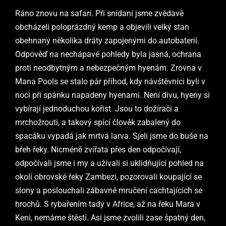
Ráno znovu na safari. Při snídani jsme zvědavě
obcházeli poloprázdný kemp a objevili velký stan
obehnaný několika dráty zapojenými do autobaterií.
Odpověď na nechápavé pohledy byla jasná, ochrana
proti neodbytným a nebezpečným hyenám. Zrovna v
Mana Pools se stalo pár příhod, kdy návštěvníci byli v
noci při spánku napadeny hyenami. Není divu, hyeny si
vybírají jednoduchou kořist. Jsou to dožírači a
mrchožrouti, a takový spící člověk zabalený do
spacáku vypadá jak mrtvá larva. Sjeli jsme do buše na
břeh řeky. Nicméně zvířata přes den odpočívají,
odpočívali jsme i my a užívali si uklidňující pohled na
okolí obrovské řeky Zambezi, pozorovali koupající se
slony a poslouchali zábavné mručení cachtajících se
hrochů. S rybařením tady v Africe, až na řeku Mara v
Keni, nemáme štěstí. Asi jsme zvolili zase špatný den,