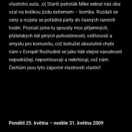
vlastního auta. ;o( Starší patrolák Mike sebral nás oba
vzal na krátkou jízdu extremem – bomba. Rozdali se
ceny a rozjela se pořádná párty do časných ranních
hodin. Poznali jsme tu spousty moc příjemných,
přátelských lidí plných pohostinnosti, vstřícnosti a
smyslu pro komunitu, což bohužel absolutně chybí
nám v Evropě! Rozhodně se jako lidé stejné národnosti
nepodrážejí, nepomlouvají a nekritizují, což nám
Čechům jsou tyto záporné vlastnosti vlastní!
Pondělí 25. května – neděle 31. května 2009