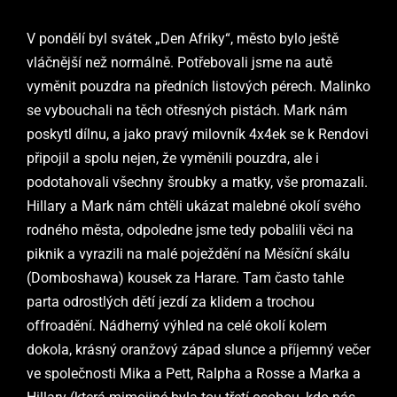
V pondělí byl svátek „Den Afriky“, město bylo ještě
vláčnější než normálně. Potřebovali jsme na autě
vyměnit pouzdra na předních listových pérech. Malinko
se vybouchali na těch otřesných pistách. Mark nám
poskytl dílnu, a jako pravý milovník 4x4ek se k Rendovi
připojil a spolu nejen, že vyměnili pouzdra, ale i
podotahovali všechny šroubky a matky, vše promazali.
Hillary a Mark nám chtěli ukázat malebné okolí svého
rodného města, odpoledne jsme tedy pobalili věci na
piknik a vyrazili na malé poježdění na Měsíční skálu
(Domboshawa) kousek za Harare. Tam často tahle
parta odrostlých dětí jezdí za klidem a trochou
offroadění. Nádherný výhled na celé okolí kolem
dokola, krásný oranžový západ slunce a příjemný večer
ve společnosti Mika a Pett, Ralpha a Rosse a Marka a