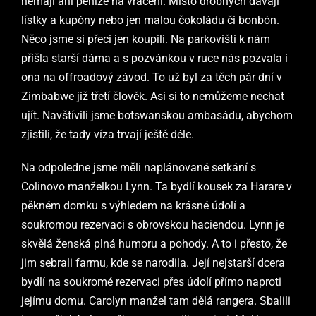
nemají ani peníze na vracení. Místo drobných dávají
lístky a kupóny nebo jen malou čokoládu či bonbón.
Něco jsme si přeci jen koupili. Na parkovišti k nám
přišla starší dáma a s pozvánkou v ruce nás pozvala i
ona na offroadový závod. To už byl za těch pár dní v
Zimbabwe již třetí člověk. Asi si to nemůžeme nechat
ujít. Navštívili jsme botswanskou ambasádu, abychom
zjistili, že tady víza trvají ještě déle.
Na odpoledne jsme měli naplánované setkání s
Colinovo manželkou Lynn. Ta bydlí kousek za Harare v
pěkném domku s výhledem na krásné údolí a
soukromou rezervaci s obrovskou haciendou. Lynn je
skvělá ženská plná humoru a pohody. A to i přesto, že
jim sebrali farmu, kde se narodila. Její nejstarší dcera
bydlí na soukromé rezervaci přes údolí přímo naproti
jejímu domu. Carolyn manžel tam dělá rangera. Sbalili