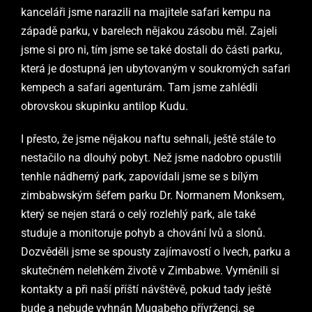
kanceláři jsme narazili na majitele safari kempu na
západě parku, v barelech nějakou zásobu měl. Zajeli
jsme si pro ni, tím jsme se také dostali do části parku,
která je dostupná jen ubytovaným v soukromých safari
kempech a safari agenturám. Tam jsme zahlédli
obrovskou skupinku antilop Kudu.
I přesto, že jsme nějakou naftu sehnali, ještě stále to
nestačilo na dlouhý pobyt. Než jsme nadobro opustili
tenhle nádherný park, zapovídali jsme se s bílým
zimbabwským šéfem parku Dr. Normanem Monksem,
který se nejen stará o celý rozlehlý park, ale také
studuje a monitoruje pohyb a chování lvů a slonů.
Dozvěděli jsme se spousty zajímavostí o lvech, parku a
skutečném nelehkém životě v Zimbabwe. Vyměnili si
kontakty a při naší příští návštěvě, pokud tady ještě
bude a nebude vyhnán Mugabeho přívrženci, se