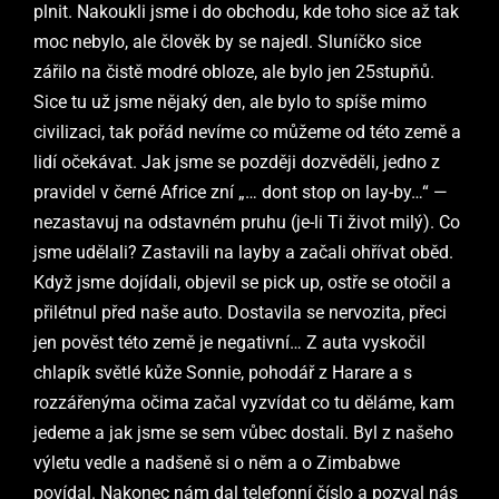
plnit. Nakoukli jsme i do obchodu, kde toho sice až tak
moc nebylo, ale člověk by se najedl. Sluníčko sice
zářilo na čistě modré obloze, ale bylo jen 25stupňů.
Sice tu už jsme nějaký den, ale bylo to spíše mimo
civilizaci, tak pořád nevíme co můžeme od této země a
lidí očekávat. Jak jsme se později dozvěděli, jedno z
pravidel v černé Africe zní „… dont stop on lay-by…“ —
nezastavuj na odstavném pruhu (je-li Ti život milý). Co
jsme udělali? Zastavili na layby a začali ohřívat oběd.
Když jsme dojídali, objevil se pick up, ostře se otočil a
přilétnul před naše auto. Dostavila se nervozita, přeci
jen pověst této země je negativní… Z auta vyskočil
chlapík světlé kůže Sonnie, pohodář z Harare a s
rozzářenýma očima začal vyzvídat co tu děláme, kam
jedeme a jak jsme se sem vůbec dostali. Byl z našeho
výletu vedle a nadšeně si o něm a o Zimbabwe
povídal. Nakonec nám dal telefonní číslo a pozval nás