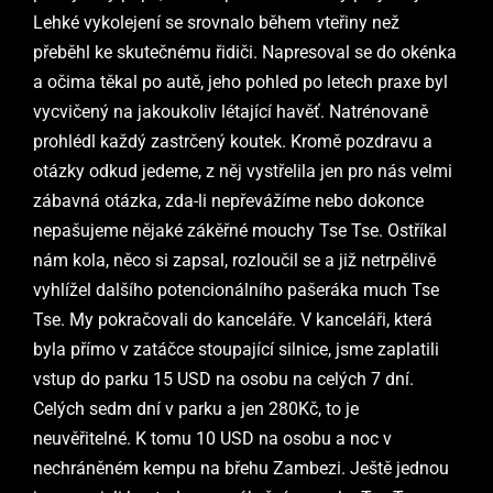
Lehké vykolejení se srovnalo během vteřiny než
přeběhl ke skutečnému řidiči. Napresoval se do okénka
a očima těkal po autě, jeho pohled po letech praxe byl
vycvičený na jakoukoliv létající havěť. Natrénovaně
prohlédl každý zastrčený koutek. Kromě pozdravu a
otázky odkud jedeme, z něj vystřelila jen pro nás velmi
zábavná otázka, zda-li nepřevážíme nebo dokonce
nepašujeme nějaké zákěřné mouchy Tse Tse. Ostříkal
nám kola, něco si zapsal, rozloučil se a již netrpělivě
vyhlížel dalšího potencionálního pašeráka much Tse
Tse. My pokračovali do kanceláře. V kanceláři, která
byla přímo v zatáčce stoupající silnice, jsme zaplatili
vstup do parku 15 USD na osobu na celých 7 dní.
Celých sedm dní v parku a jen 280Kč, to je
neuvěřitelné. K tomu 10 USD na osobu a noc v
nechráněném kempu na břehu Zambezi. Ještě jednou