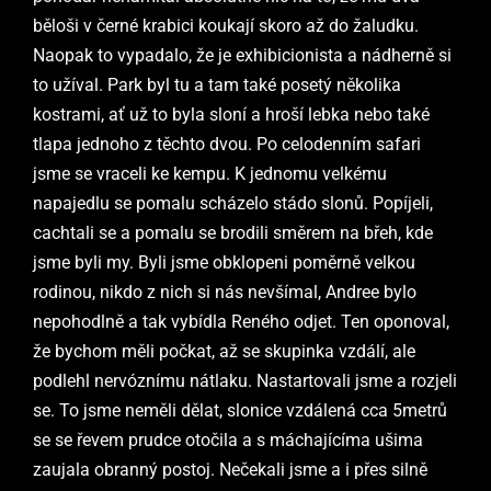
běloši v černé krabici koukají skoro až do žaludku.
Naopak to vypadalo, že je exhibicionista a nádherně si
to užíval. Park byl tu a tam také posetý několika
kostrami, ať už to byla sloní a hroší lebka nebo také
tlapa jednoho z těchto dvou. Po celodenním safari
jsme se vraceli ke kempu. K jednomu velkému
napajedlu se pomalu scházelo stádo slonů. Popíjeli,
cachtali se a pomalu se brodili směrem na břeh, kde
jsme byli my. Byli jsme obklopeni poměrně velkou
rodinou, nikdo z nich si nás nevšímal, Andree bylo
nepohodlně a tak vybídla Reného odjet. Ten oponoval,
že bychom měli počkat, až se skupinka vzdálí, ale
podlehl nervóznímu nátlaku. Nastartovali jsme a rozjeli
se. To jsme neměli dělat, slonice vzdálená cca 5metrů
se se řevem prudce otočila a s máchajícíma ušima
zaujala obranný postoj. Nečekali jsme a i přes silně