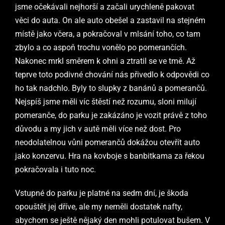
jsme očekávali nejhorší a začali urychleně pakovat
věci do auta. On ale auto obešel a zastavil na stejném
místě jako včera, a pokračoval v mlsání toho, co tam
zbylo a co aspoň trochu vonělo po pomerančích.
Nakonec mrkl směrem k ohni a ztratil se ve tmě. Až
teprve toto podivné chování nás přivedlo k odpovědi co
ho tak nadchlo. Byly to slupky z banánů a pomerančů.
Nejspíš jsme měli víc štěstí než rozumu, sloni milují
pomeranče, do parku je zakázáno je vozit právě z toho
důvodu a my jich v autě měli více než dost. Pro
neodolatelnou vůni pomerančů dokážou otevřít auto
jako konzervu. Hra na kovboje s banbitkama za řekou
pokračovala i tuto noc.
Vstupné do parku je platné na sedm dní, je škoda
opouštět jej dříve, ale my neměli dostatek nafty,
abychom se ještě nějaký den mohli potulovat bušem. V