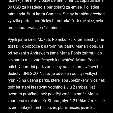
razítek jsme měli v pase během 5 minut, zaplatili jsme
30 USD za každého a pár dolarů za emise. Pojištění
nám kryla žlutá karta Comesa. Stejný hraniční přechod
využila parta jihoafrických motorkářů. Jsme skrz, celá
procedura trvala jen 15 minut.
Vyjeli jsme směr Makuti. Po několika kilometrech jsme
dorazili k odbočce k národnímu parku Mana Pools. Už
od setkání s Andrewem jsme Mana Pools zahrnuli do
seznamu míst zaručených k návštěvě. Mana Pools,
odlehlý národní park zanesený na seznam světového
dědictví UNESCO. Název je odvozen od čtyř velkých
rybníků na území parku, které jsou „přežitkem“ více než
tisíc let staré kreativity vodního živlu Zambezi, jež
územím protékala než později změnila směr. Mana
znamená v místní řeči Shona „čtyři“. 2196km2 rozlehlé
území příkrých břehů, bažin, plání, písčin, jezírek a