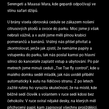
Serengeti a Maasai Mara, kde gepardi odpočívají ve
stínu safari džípů.
U brány visela obrovská cedule se zákazem nošení
citrusových plodů a ovoce do parku. Moc jsme ji však
nebrali vážně, a v autě jsme měli plnou krabici
pomerančů a banánů. Vrátný nás přišel přivítat a
zkontrolovat, jenže jak zjistil, že nemáme papíry a
vstupenku do parku, tak nás poslal kamsi po hlavní
silnici do kanceláře zaplatit vstup a ubytování. Po pár
metrech jsme minuli ceduli „Tse Tse fly control“, kde u
malého domku seděl mladík, jak nás uviděl přiběhl
automaticky k autu na řidičovo stranu. Z po letech
zažité rutiny ho vyrazila skutečnost, že na místě, kde
běžně sedí člověk s volantem v ruce sedí kdosi bez
čehokoliv. V ruce svíral nějaké desky, na kterých měl
přichycený papír, kam zapisoval všechny projíždějící.