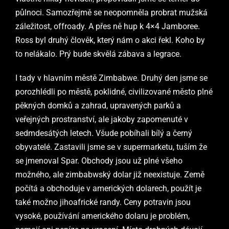
půlnoci. Samozřejmě se neopomněla probrat mužská
záležitost, offroady. A přes ně hup k 4×4 Jamboree.
Ross byl druhý člověk, který nám o akci řekl. Koho by
to nelákalo.
Prý bude skvělá zábava a legrace.
I tady v hlavním městě Zimbabwe. Druhý den jsme se
po
r
o
z
hlédli po městě, poklidné, civilizované město plné
pěkných domků a zahrad, upravených parků a
veřejných prostranství, ale jakoby zapomenuté v
sedmdesátých letech. Všude pobíhali bílý a černý
obyvatelé. Zastavili jsme se v supermarketu, tuším že
se jmenoval Spar. Obchody jsou už plné všeho
možného, ale zimbabwský dolar již neexistuje. Země
počítá a obchoduje v amerických dolarech, použít je
také možno jihoafrické randy. Ceny potravin jsou
vysoké, používání amerického dolaru je problém,