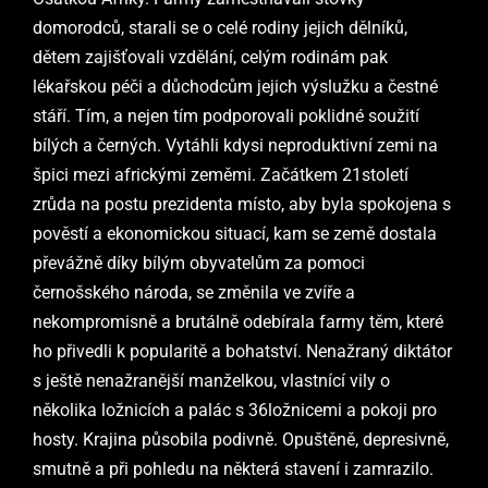
domorodců, starali se o celé rodiny jejich dělníků,
dětem zajišťovali vzdělání, celým rodinám pak
lékařskou péči a důchodcům jejich výslužku a čestné
stáří. Tím, a nejen tím podporovali poklidné soužití
bílých a černých. Vytáhli kdysi neproduktivní zemi na
špici mezi africkými zeměmi. Začátkem 21století
zrůda na postu prezidenta místo, aby byla spokojena s
pověstí a ekonomickou situací, kam se země dostala
převážně díky bílým obyvatelům za pomoci
černošského národa, se změnila ve zvíře a
nekompromisně a brutálně odebírala farmy těm, které
ho přivedli k popularitě a bohatství. Nenažraný diktátor
s ještě nenažranější manželkou, vlastnící vily o
několika ložnicích a palác s 36ložnicemi a pokoji pro
hosty. Krajina působila podivně. Opuštěně, depresivně,
smutně a při pohledu na některá stavení i zamrazilo.