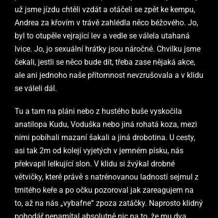
už jsme jízdu chtěli vzdát a otáčeli se zpět ke kempu,
Andrea za křovím v trávě zahlédla něco béžového. Jo,
byl to otupěle vejrající lev a vedle se válela utahaná
lvice. Jo, jo sexuální hrátky jsou náročné. Chvilku jsme
čekali, jestli se něco bude dít, třeba zase nějaká akce,
ale ani jednoho naše přítomnost nevzrušovala a v klidu
se váleli dál.
Tu a tam na pláni nebo z hustého buše vyskočila
anatilopa Kudu, Voduška nebo jiná rohatá koza, mezi
nimi pobíhali mazaní šakali a jiná drobotina. U cesty,
asi tak 2m od kolejí vyjetých v jemném písku, nás
překvapil lelkující slon. V klidu si žvýkal drobné
větvičky, které právě s natrénovanou ladností sejmul z
trnitého keře a po očku pozoroval jak zareagujem na
to, až na nás „vybafne“ zpoza zatáčky. Naprosto klidný
pohodář nenamítal absolutně nic na to, že mu dva