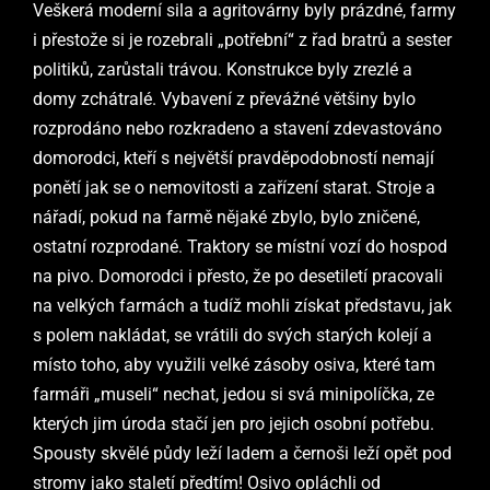
Veškerá moderní sila a agritovárny byly prázdné, farmy
i přestože si je rozebrali „potřební“ z řad bratrů a sester
politiků, zarůstali trávou. Konstrukce byly zrezlé a
domy zchátralé. Vybavení z převážné většiny bylo
rozprodáno nebo rozkradeno a stavení zdevastováno
domorodci, kteří s největší pravděpodobností nemají
ponětí jak se o nemovitosti a zařízení starat. Stroje a
nářadí, pokud na farmě nějaké zbylo, bylo zničené,
ostatní rozprodané. Traktory se místní vozí do hospod
na pivo. Domorodci i přesto, že po desetiletí pracovali
na velkých farmách a tudíž mohli získat představu, jak
s polem nakládat, se vrátili do svých starých kolejí a
místo toho, aby využili velké zásoby osiva, které tam
farmáři „museli“ nechat, jedou si svá minipolíčka, ze
kterých jim úroda stačí jen pro jejich osobní potřebu.
Spousty skvělé půdy leží ladem a černoši leží opět pod
stromy jako staletí předtím! Osivo opláchli od