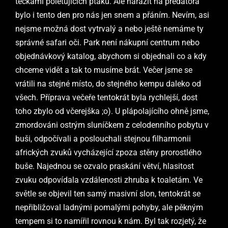
tečkami poletujících ptáků. Ale narazit na predátora
bylo i tento den pro nás jen snem a přáním. Nevím, asi
nejsme možná dost vytrvalý a nebo ještě nemáme ty
správné safari oči. Park není nákupní centrum nebo
objednávkový katalog, abychom si objednali co a kdy
chceme vidět a tak to musíme brát. Večer jsme se
vrátili na stejné místo, do stejného kempu daleko od
všech. Příprava večeře tentokrát byla rychlejší, dost
toho zbylo od včerejška ;o). U plápolajícího ohně jsme,
zmordováni ostrým sluníčkem z celodenního pobytu v
buši, odpočívali a poslouchali stejnou filharmonii
afrických zvuků vycházející zpoza stěny prorostlého
buše. Najednou se ozvalo praskání větví, hlasitost
zvuku odpovídala vzdálenosti zhruba k toaletám. Ve
světle se objevil ten samý masivní slon, tentokrát se
nepřibližoval ladnými pomalými pohyby, ale pěkným
tempem si to namířil rovnou k nám. Byl tak rozjetý, že