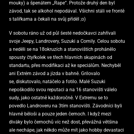
mouky) a špenátem „Rape“. Protože druhý den byl
závod, tak se alkohol nepodával. Všichni stáli ve frontě
s talířkama a čekali na svůj příděl ;o)
V sobotu ráno už od půl šesté nedočkavci zahřívali
svoje Jeepy, Landrovery, Suzuki a Cornily. Celou sobotu
a neděli se na 18okruzích a stanovištích prohánělo
spousty čtyřkolek ve třech hlavních skupinách od
standartu, přes modifikaci až ke speciálům. Nechyběl
ani Extrém závod a jízda v bahně.
Grilovalo
se
,
diskutovalo
, natáčelo a fotilo
.
Malé Suzuki
nepoškodilo svou reputaci a na 16 stanovišti válelo
sudy, jako ostatně každoročně. V Extremu se to
povedlo Landroveru na 3tím stanovišti. Závodníci byli
hlavně běloši a pouze jeden černoch. I když mezi
diváky bylo černochů víc než dost, převážná většina
ale nechápe, jak někdo může mít jako hobby devastaci