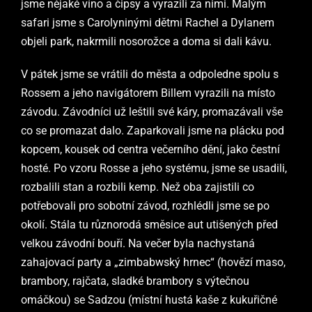
jsme nějaké víno a čipsy a vyrazili za nimi. Malým
safari jsme s Carolyninými dětmi Rachel a Dylanem
objeli park, nakrmili nosorožce a doma si dali kávu.
V pátek jsme se vrátili do města a odpoledne spolu s
Rossem a jeho navigátorem Billem vyrazili na místo
závodu. Závodníci už leštili své káry, promazávali vše
co se promazat dalo. Zaparkovali jsme na plácku pod
kopcem, kousek od centra večerního dění, jako čestní
hosté. Po vzoru Rosse a jeho systému, jsme se usadili,
rozbalili stan a rozbili kemp. Než oba zajistili co
potřebovali pro sobotní závod, rozhlédli jsme se po
okolí. Stála tu různorodá směsice aut utišených před
velkou závodní bouří. Na večer byla nachystaná
zahajovací party a „zimbabwský hrnec“ (hovězí maso,
brambory, rajčata, sladké brambory s výtečnou
omáčkou) se Sadzou (místní hustá kaše z kukuřičné