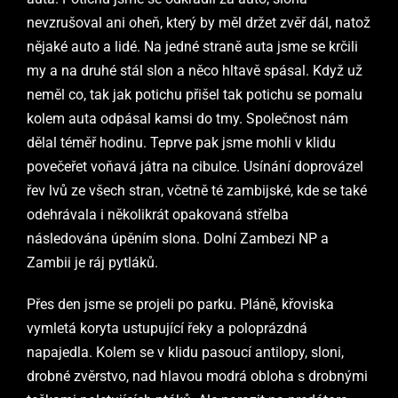
nevzrušoval ani oheň, který by měl držet zvěř dál, natož
nějaké auto a lidé. Na jedné straně auta jsme se krčili
my a na druhé stál slon a něco hltavě spásal. Když už
neměl co, tak jak potichu přišel tak potichu se pomalu
kolem auta odpásal kamsi do tmy. Společnost nám
dělal téměř hodinu. Teprve pak jsme mohli v klidu
povečeřet voňavá játra na cibulce. Usínání doprovázel
řev lvů ze všech stran, včetně té zambijské, kde se také
odehrávala i několikrát opakovaná střelba
následována úpěním slona. Dolní Zambezi NP a
Zambii je ráj pytláků.
Přes den jsme se projeli po parku. Pláně, křoviska
vymletá koryta ustupující řeky a poloprázdná
napajedla. Kolem se v klidu pasoucí antilopy, sloni,
drobné zvěrstvo, nad hlavou modrá obloha s drobnými