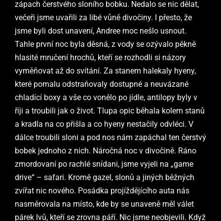
zápach čerstvého sloního bobku. Nedalo se nic dělat,
večeři jsme uvařili za libé vůně divočiny. I přesto, že
jsme byli dost unavení, Andree moc nešlo usnout.
Tahle první noc byla děsná, z vody se ozývalo pěkně
hlasité mručení hrochů, kteří se rozhodli si názory
vyměňovat až do svítání. Za stanem halekaly hyeny,
které
pomalu odstra
ň
ovaly dos
tupné a neuvázané
chladící boxy a vše co vonělo po jídle, antilopy byly v
říji a troubili jak o život. Tlupa opic běhala kolem stanů
a kradla na co přišla a co hyeny nestačily odvléci. V
dálce troubili sloni a pod nos nám zapáchal ten čerstvý
bobek jednoho z nich. Náročná noc v divočině. Ráno
zmordovaní po rachlé snídani, jsme vyjeli na „game
drive“ – safari. Kromě gazel, slonů a jiných běžných
zvířat nic nového. Posádka projíždějícího auta nás
nasměrovala na místo, kde by se unaveně měl válet
párek lvů, kteří se zrovna páří. Nic jsme neobjevil
i. Když