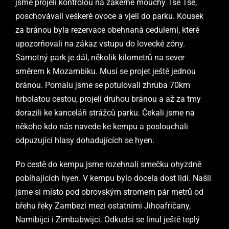
jsme projeli kontrolou na zákeřné mouchy Tse Tse,
poschovávali veškeré ovoce a vjeli do parku. Kousek
za bránou byla rezervace obehnaná cedulemi, které
upozorňovali na zákaz vstupu do lovecké zóny.
Samotný park je dál, několik kilometrů na sever
směrem k Mozambiku. Musí se projet ještě jednou
bránou. Pomalu jsme se potulovali zhruba 70km
hrbolatou cestou, projeli druhou bránou a až za tmy
dorazili ke kanceláři strážců parku. Čekali jsme na
někoho kdo nás navede ke kempu a poslouchali
odpuzující hlasy dohadujících se hyen.
Po cestě do kempu jsme rozehnali smečku ohyzdně
pobíhajících hyen. V kempu bylo docela dost lidí. Našli
jsme si místo pod obrovským stromem pár metrů od
břehu řeky Zambezi
mezi ostatn
ími Jihoafriča
ny
,
Namibijci i Zimbabwijci. Odkudsi se linul ještě teplý