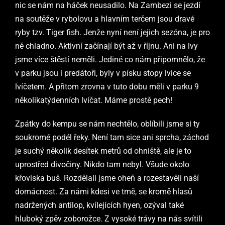
nic se nám na háček neusadilo. Na Zambezi se jezdí
na soutěže v rybolovu a hlavním terčem jsou dravé
ryby tzv. Tiger fish. Jenže nyní není jejich sezóna, je pro
ně chladno. Aktivní začínají být až v říjnu. Ani na lv
y
jsme více štěstí neměli. Jediné co nám připomnělo, že
v parku jsou i predátoři, byly v písku stopy lvice se
lvíčetem. A přitom zrovna v tuto dobu měli v parku 9
několikatýdenních lvíčat. Máme prostě pech!
Zpátky do kempu se nám nechtělo, oblíbili jsme si ty
soukromé podél řeky. Není tam sice ani sprcha, záchod
je suchý několik desítek metrů od ohniště, ale je to
uprostřed divočiny. Nikdo tam nebyl. Všude okolo
křoviska buš. Rozdělali jsme oheň a rozestavěli naší
domácnost. Za námi kdesi ve tmě, se kromě hlasů
nadržených antilop, kvílejících hyen, ozýval také
hluboký zpěv zoborožce. Z vysoké trávy na nás svítili