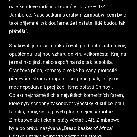
na víkendové řádění offroadů v Harare – 4×4
Jamboree. Naše setkání s druhým Zimbabwijcem bylo
také příjemné, tak doufáme, že i ostatní lidé budou tak
přátelští.
Spakovali jsme se a pokračovali po dlouhé asfaltovce,
opuštěnou krajinou vzhůru do víru velkoměsta. Krajina
je malinko jiná, nebo aspoň na nás tak působila.
Oranžová půda, kameny a velké balvany, prorostlé
především stromy mopani. Jak jsme psali, lidí jsme
moc nepotkávali, projížděli jsme oblastí Chinoyi.
Oblast nejznámějších a největších komerčních farem,
které byly schopny zásobovat výpěstky kukuřice, obilí,
tabáku, třtiny, sóji a jiných plodin nejen samotné
Zimbabwe ale i okolní státy včetně JAR. Zimbabwe
byla po právu nazývaná „Bread basket of Africa“ –
Ošatkou Afriky.
Farmy zaměstnávali stovky