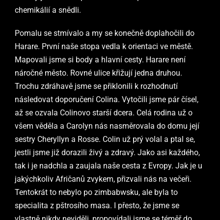
chemikálií a snědli.
Pomalu se stmívalo a my se konečně doplahočili do
Harare. První naše stopa vedla k orientaci ve městě.
Mapovali jsme si body a hlavní cesty. Harare není
náročné město. Rovné ulice křižují jedna druhou.
Trochu zdráhavě jsme se přiklonili k rozhodnutí
následovat doporučení Colina. Vytočili jsme pár čísel,
až se ozvala Colinovo starší dcera. Celá rodina už o
všem věděla a Carolyn nás nasměrovala do domu její
sestry Cheryllyn a Rosse. Colin už prý volal a ptal se,
jestli jsme již dorazili živý a zdravý. Jako asi každého,
tak i je nadchla a zaujala naše cesta z Evropy. Jak je u
jakýchkoliv Afričanů zvykem, přizvali nás na
večeři.
Tentokrát to nebylo po zimbabwsku, ale byla to
specialita z pštrosího masa. I přesto, že jsme se
vlastně nikdy neviděli, propovídali jsme se téměř do